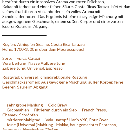
besticht durch ein intensives Aroma von roten Früchten,
Kakaobitterkeit und einer feinen Säure. Costa Ricas Tarazzu bietet da
seines fruchtbaren Vulkanbodens ein volles Aroma mit
Schokoladennoten. Das Ergebnis ist eine einzigartige Mischung mit
ausgewogenem Geschmack, einem süßen Körper und einer zarten
Beeren-Säure im Abgang.
━━━━━━━━━━━━━━━━━━━
Region: Äthiopien Sidamo, Costa Rica Tarazzu
Höhe:
1700-1800 m
über dem Meeresspiegel
Sorte:
Typica, Catuai
Verarbeitung: Nasse Aufbereitung
Zubereitung: Universal, Espresso
Röstgrad: universell, omnidirektionale Röstung
Geschmacksaromen: Ausgewogene Mischung, süßer Körper, feine
Beeren-Säure im Abgang
--------------------------------------------------------------------------
— sehr grobe Mahlung — Cold Brew
— Grobmahlen — Filtrieren durch ein Sieb — French Press,
Chemex, Schröpfen
— mittlerer Mahlgrad — Vakuumtopf, Hario V60, Pour Over
— feine (Universal-)Mahlung - Mokka, hausgemachter Espresso,
Aeropress, klassisches Gießen