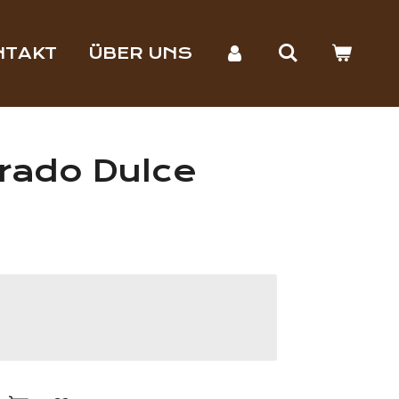
NTAKT
ÜBER UNS
rrado Dulce