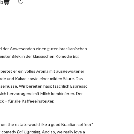
rb
and der Anwesenden einen guten brasilianischen
eister Bílek in der klassischen Komödie
Ball
 bietet er ein volles Aroma mit ausgewogener
ade und Kakao sowie einer milden Säure. Das
selnüsse. Wir bereiten hauptsächlich Espresso
 sich hervorragend mit Milch kombinieren. Der
 – für alle Kaffeeeinsteiger.
from the estate would like a good Brazilian coffee?"
ic comedy
Ball Lightning
. And so, we really love a