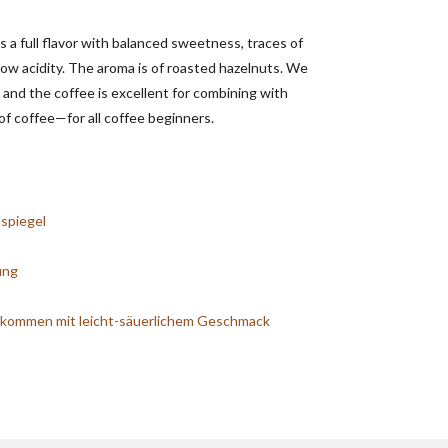
rs a full flavor with balanced sweetness, traces of
low acidity. The aroma is of roasted hazelnuts. We
 and the coffee is excellent for combining with
of coffee—for all coffee beginners.
spiegel
ung
lkommen mit leicht-säuerlichem Geschmack