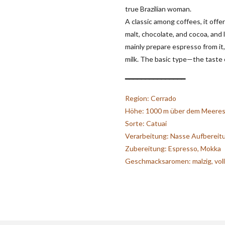
true Brazilian woman.
A classic among coffees, it offe
malt, chocolate, and cocoa, and 
mainly prepare espresso from it,
milk. The basic type—the taste 
━━━━━━━━━━━━━━━
Region: Cerrado
Höhe: 1000 m über dem Meeres
Sorte: Catuai
Verarbeitung: Nasse Aufbereit
Zubereitung: Espresso, Mokka
Geschmacksaromen: malzig, vol