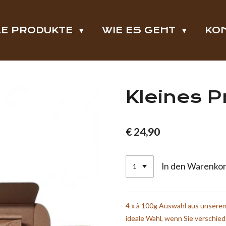
LE PRODUKTE
WIE ES GEHT
KO
Kleines 
€ 24,90
In den Warenko
4 x à 100g Auswahl aus unserem
ideale Wahl, wenn Sie verschied