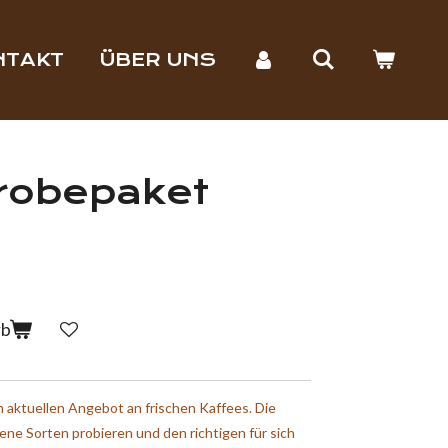
NTAKT
ÜBER UNS
Probepaket
rb
 aktuellen Angebot an frischen Kaffees. Die
ene Sorten probieren und den richtigen für sich